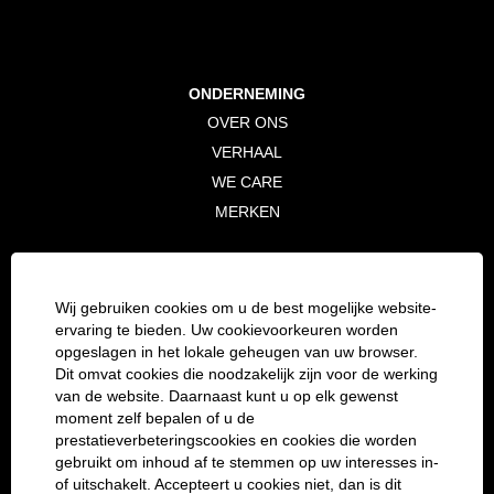
ONDERNEMING
OVER ONS
VERHAAL
WE CARE
MERKEN
ZAKENPARTNER
E-COMMERCE
Wij gebruiken cookies om u de best mogelijke website-
CONCESSIONS
ervaring te bieden. Uw cookievoorkeuren worden
opgeslagen in het lokale geheugen van uw browser.
WETTELIJK
Dit omvat cookies die noodzakelijk zijn voor de werking
van de website. Daarnaast kunt u op elk gewenst
IMPRESSUM
moment zelf bepalen of u de
GEGEVENSBESCHERMING
prestatieverbeteringscookies en cookies die worden
COOKIE CONSENT MANAGER
gebruikt om inhoud af te stemmen op uw interesses in-
of uitschakelt. Accepteert u cookies niet, dan is dit