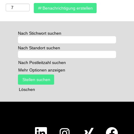
Benachrichtigung erstellen
Nach Stichwort suchen
Nach Standort suchen
Nach Postleitzahl suchen
Mehr Optionen anzeigen
Löschen
W
W
W
W
i
i
i
i