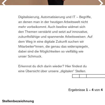
Digitalisierung, Automatisierung und IT – Begriffe,
Digitalisierung, Automatisierung und IT – Begriffe,
Digitalisierung, Automatisierung und IT – Begriffe,
an denen man in der heutigen Arbeitswelt nicht
an denen man in der heutigen Arbeitswelt nicht
an denen man in der heutigen Arbeitswelt nicht
mehr vorbeikommt. Auch beeline widmet sich
mehr vorbeikommt. Auch beeline widmet sich
mehr vorbeikommt. Auch beeline widmet sich
den Themen verstärkt und setzt auf innovative,
den Themen verstärkt und setzt auf innovative,
den Themen verstärkt und setzt auf innovative,
zukunftsfähige und spannende Arbeitsweisen. Auf
zukunftsfähige und spannende Arbeitsweisen. Auf
zukunftsfähige und spannende Arbeitsweisen. Auf
dem Weg in eine digitale Zukunft suchen wir
dem Weg in eine digitale Zukunft suchen wir
dem Weg in eine digitale Zukunft suchen wir
Mitarbeiter*innen, die genau das widerspiegeln,
Mitarbeiter*innen, die genau das widerspiegeln,
Mitarbeiter*innen, die genau das widerspiegeln,
dabei sind die Möglichkeiten so vielfältig wie
dabei sind die Möglichkeiten so vielfältig wie
dabei sind die Möglichkeiten so vielfältig wie
unser Schmuck.
unser Schmuck.
unser Schmuck.
Erkennst du dich darin wieder? Hier findest du
Erkennst du dich darin wieder? Hier findest du
Erkennst du dich darin wieder? Hier findest du
eine Übersicht über unsere „digitalen“ Stellen.
eine Übersicht über unsere „digitalen“ Stellen.
eine Übersicht über unsere „digitalen“ Stellen.
Ergebnisse
1 – 4
von
4
Stellenbezeichnung