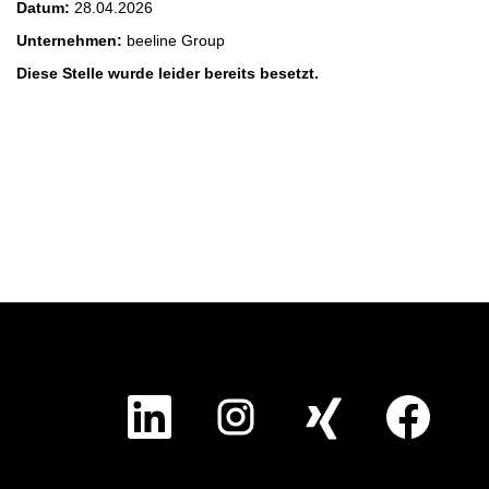
Datum:
28.04.2026
Unternehmen:
beeline Group
Diese Stelle wurde leider bereits besetzt.
W
W
W
W
i
i
i
i
r
r
r
r
d
d
d
d
a
a
a
a
u
u
u
u