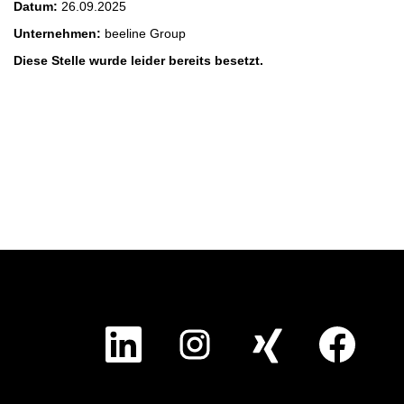
Datum:
26.09.2025
Unternehmen:
beeline Group
Diese Stelle wurde leider bereits besetzt.
W
W
W
W
i
i
i
i
r
r
r
r
d
d
d
d
a
a
a
a
u
u
u
u