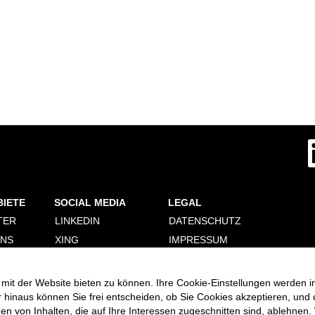
W
i
r
d
a
u
f
BIETE
SOCIAL MEDIA
LEGAL
e
i
TER
LINKEDIN
DATENSCHUTZ
n
e
ONS
XING
IMPRESSUM
r
n
ERUNG
FACEBOOK
PERSONALDIENSTLEISTER
e
COOKIE CONSENT
INSTAGRAM
u
mit der Website bieten zu können. Ihre Cookie-Einstellungen werden i
MANAGER
e
VIMEO
r hinaus können Sie frei entscheiden, ob Sie Cookies akzeptieren, und
n
R
 von Inhalten, die auf Ihre Interessen zugeschnitten sind, ablehnen. 