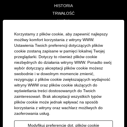
HISTORIA
TRWAŁOŚĆ
MARKI
PARTNERZY BIZNESOWI
Korzystamy z plików cookie, aby zapewnić najlepszy
możliwy komfort korzystania z witryny WWW.
E-COMMERCE
Ustawienia Twoich preferencji dotyczących plików
CONCESSIONS
cookie zostaną zapisane w pamięci lokalnej Twojej
przeglądarki. Dotyczy to również plików cookie
PRAWNY
niezbędnych do działania witryny WWW. Ponadto swój
wybór dotyczący akceptacji plików cookie możesz
IMPRESSUM
swobodnie i w dowolnym momencie zmienić,
OCHRONA DANYCH OSOBOWYCH
rezygnując z plików cookie zwiększających wydajność
PROCEDURA ZGŁASZANIA NARUSZEŃ
witryny WWW oraz plików cookie służących do
WEWNĘTRZNYCH
wyświetlania treści dostosowanych do Twoich
COOKIE CONSENT MANAGER
zainteresowań. Brak akceptacji wszystkich typów
plików cookie może jednak wpływać na sposób
korzystania z witryny oraz wachlarz możliwych do
KARIERA
zaoferowania usług.
OFERTY PRACY
RECRUITING
Modyfikuj preferencje dot. plików cookie