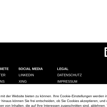
W
i
r
d
a
u
f
BIETE
SOCIAL MEDIA
LEGAL
e
i
TER
LINKEDIN
DATENSCHUTZ
n
e
ONS
XING
IMPRESSUM
r
n
ERUNG
FACEBOOK
PERSONALDIENSTLEISTER
e
COOKIE CONSENT
INSTAGRAM
u
mit der Website bieten zu können. Ihre Cookie-Einstellungen werden i
MANAGER
e
VIMEO
r hinaus können Sie frei entscheiden, ob Sie Cookies akzeptieren, und
n
R
 von Inhalten, die auf Ihre Interessen zugeschnitten sind, ablehnen. 