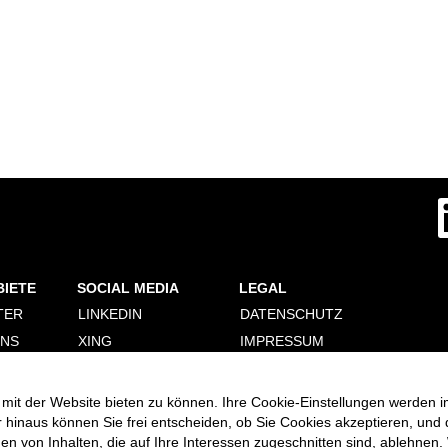
W
i
r
d
a
u
f
BIETE
SOCIAL MEDIA
LEGAL
e
i
TER
LINKEDIN
DATENSCHUTZ
n
e
ONS
XING
IMPRESSUM
r
n
ERUNG
FACEBOOK
PERSONALDIENSTLEISTER
e
COOKIE CONSENT
INSTAGRAM
u
mit der Website bieten zu können. Ihre Cookie-Einstellungen werden i
MANAGER
e
VIMEO
r hinaus können Sie frei entscheiden, ob Sie Cookies akzeptieren, und
n
R
 von Inhalten, die auf Ihre Interessen zugeschnitten sind, ablehnen. 