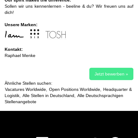
Sollen wir uns kennenlernen - beeline & du? Wir freuen uns auf
dich!
Unsere Marken:
Kontakt:
Raphael Menke
Jetzt bewerben »
Ähnliche Stellen suchen:
Vacatures Worldwide,
Open Positions Worldwide,
Headquarter &
Logistik,
Alle Stellen in Deutschland,
Alle Deutschsprachigen
Stellenangebote
W
W
W
W