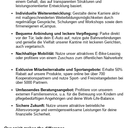
einem Gehalt, das auf transparenten Strukturen und
leistungsorientierter Entwicklung basiert.
Individuelle Weiterentwicklung:
Gestalte deine Karriere aktiv
mit maßgeschneiderten Weiterbildungsmöglichkeiten durch
regelmäßige Gespräche, Schulungen und Workshops sowie dem
firmeneigenen eCampus.
Bequeme Anbindung und leckere Verpflegung:
Parke direkt
vor der Tür, lade dein E-Auto auf, nutze gute Bahnverbindungen
und genieße die Vielfalt unserer Kantine mit leckeren Gerichten,
auch vegetarisch.
Nachhaltige Mobilität:
Nutze unser attraktives E-Bike-Leasing
oder profitiere von einem Zuschuss zum öffentlichen Nahverkehr.
Exklusive Mitarbeiterrabatte und Sportangebote:
Erhalte 50%
Rabatt auf unsere Produkte, spare online bei über 700
Kooperationspartnern und nutze Sport- und Freizeitangeboten bei
über 5000 Partnern.
Umfassendes Beratungsangebot:
Profitiere von unserem
externen Familienservice, u.a. für die Betreuung von Kindern und
pflegebedürftigen Angehörigen und deine Work-Life-Balance.
Sichere Zukunft:
Nutze unsere attraktive betriebliche
Altersvorsorge und vermögenswirksame Leistungen für deine
finanzielle Sicherheit.
Our spirit makes the difference.