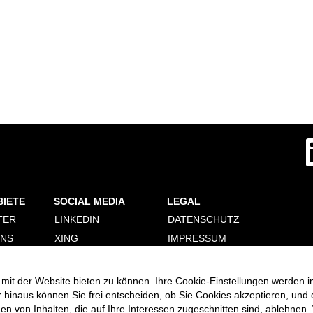
W
i
r
d
a
u
f
BIETE
SOCIAL MEDIA
LEGAL
e
i
TER
LINKEDIN
DATENSCHUTZ
n
e
ONS
XING
IMPRESSUM
r
n
ERUNG
FACEBOOK
PERSONALDIENSTLEISTER
e
COOKIE CONSENT
INSTAGRAM
u
mit der Website bieten zu können. Ihre Cookie-Einstellungen werden i
MANAGER
e
VIMEO
r hinaus können Sie frei entscheiden, ob Sie Cookies akzeptieren, und
n
R
 von Inhalten, die auf Ihre Interessen zugeschnitten sind, ablehnen. 