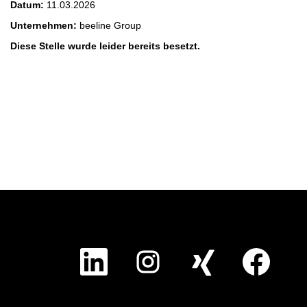
Datum:
11.03.2026
Unternehmen:
beeline Group
Diese Stelle wurde leider bereits besetzt.
W
W
W
W
i
i
i
i
r
r
r
r
d
d
d
d
a
a
a
a
u
u
u
u