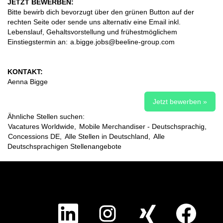
JETZT BEWERBEN:
Bitte bewirb dich bevorzugt über den grünen Button auf der
rechten Seite oder sende uns alternativ eine Email inkl.
Lebenslauf, Gehaltsvorstellung und frühestmöglichem
Einstiegstermin an:
a.bigge.jobs@beeline-group.com
KONTAKT:
Aenna Bigge
Jetzt bewerben »
Ähnliche Stellen suchen:
Vacatures Worldwide,
Mobile Merchandiser - Deutschsprachig,
Concessions DE,
Alle Stellen in Deutschland,
Alle
Deutschsprachigen Stellenangebote
W
W
W
W
i
i
i
i
r
r
r
r