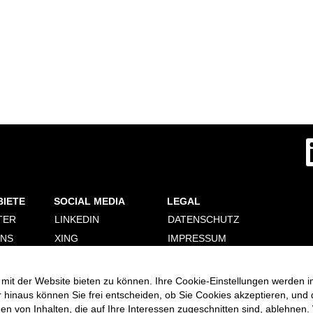
W
i
r
d
a
u
f
BIETE
SOCIAL MEDIA
LEGAL
e
i
TER
LINKEDIN
DATENSCHUTZ
n
e
ONS
XING
IMPRESSUM
r
n
ERUNG
FACEBOOK
PERSONALDIENSTLEISTER
e
COOKIE CONSENT
INSTAGRAM
u
mit der Website bieten zu können. Ihre Cookie-Einstellungen werden i
MANAGER
e
VIMEO
r hinaus können Sie frei entscheiden, ob Sie Cookies akzeptieren, und
n
R
 von Inhalten, die auf Ihre Interessen zugeschnitten sind, ablehnen. 