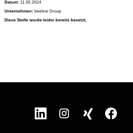
Datum:
11.05.2024
Unternehmen:
beeline Group
Diese Stelle wurde leider bereits besetzt.
W
W
W
W
i
i
i
i
r
r
r
r
d
d
d
d
a
a
a
a
u
u
u
u