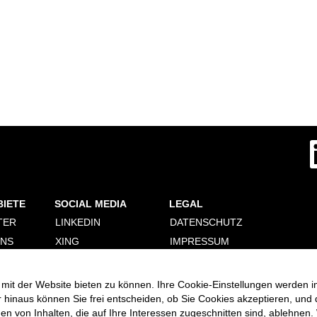
W
i
r
d
a
u
f
BIETE
SOCIAL MEDIA
LEGAL
e
i
TER
LINKEDIN
DATENSCHUTZ
n
e
ONS
XING
IMPRESSUM
r
n
ERUNG
FACEBOOK
PERSONALDIENSTLEISTER
e
COOKIE CONSENT
INSTAGRAM
u
mit der Website bieten zu können. Ihre Cookie-Einstellungen werden i
MANAGER
e
VIMEO
r hinaus können Sie frei entscheiden, ob Sie Cookies akzeptieren, und
n
R
 von Inhalten, die auf Ihre Interessen zugeschnitten sind, ablehnen. 