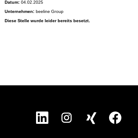
Datum:
04.02.2025
Unternehmen:
beeline Group
Diese Stelle wurde leider bereits besetzt.
W
W
W
W
i
i
i
i
r
r
r
r
d
d
d
d
a
a
a
a
u
u
u
u