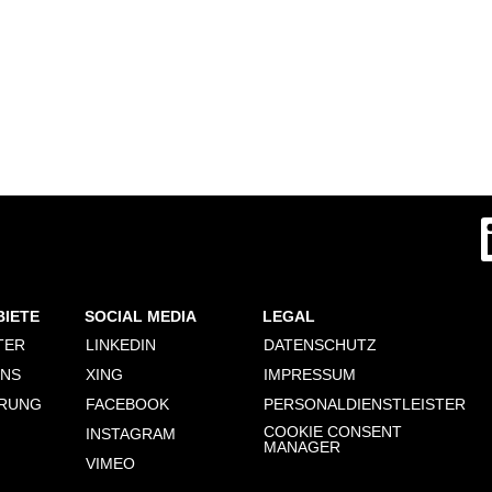
W
i
r
d
a
u
f
BIETE
SOCIAL MEDIA
LEGAL
e
i
TER
LINKEDIN
DATENSCHUTZ
n
e
ONS
XING
IMPRESSUM
r
n
ERUNG
FACEBOOK
PERSONALDIENSTLEISTER
e
COOKIE CONSENT
INSTAGRAM
u
MANAGER
e
VIMEO
n
R