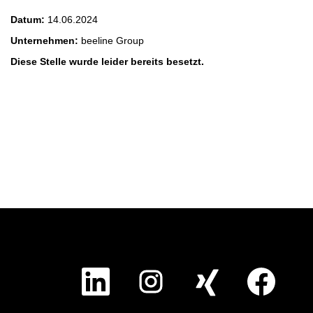
Datum:
14.06.2024
Unternehmen:
beeline Group
Diese Stelle wurde leider bereits besetzt.
W
W
W
W
i
i
i
i
r
r
r
r
d
d
d
d
a
a
a
a