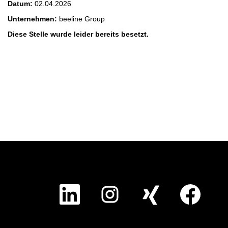
Datum:
02.04.2026
Unternehmen:
beeline Group
Diese Stelle wurde leider bereits besetzt.
W
W
W
W
i
i
i
i
r
r
r
r
d
d
d
d
a
a
a
a
u
u
u
u