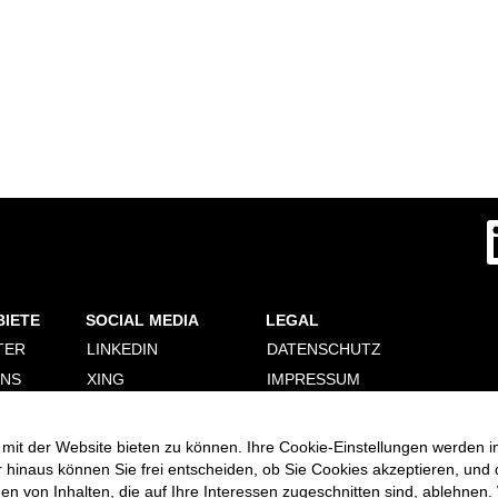
W
i
r
d
a
u
f
BIETE
SOCIAL MEDIA
LEGAL
e
i
TER
LINKEDIN
DATENSCHUTZ
n
e
ONS
XING
IMPRESSUM
r
n
ERUNG
FACEBOOK
PERSONALDIENSTLEISTER
e
COOKIE CONSENT
INSTAGRAM
u
mit der Website bieten zu können. Ihre Cookie-Einstellungen werden i
MANAGER
e
VIMEO
r hinaus können Sie frei entscheiden, ob Sie Cookies akzeptieren, und
n
R
 von Inhalten, die auf Ihre Interessen zugeschnitten sind, ablehnen. 