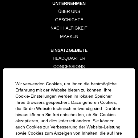
UNTERNEHMEN
i
i
i
i
n
n
n
n
ÜBER UNS
e
e
e
e
r
r
r
r
GESCHICHTE
n
n
n
n
e
e
e
e
NACHHALTIGKEIT
u
u
u
u
e
e
e
e
MARKEN
n
n
n
n
R
R
R
R
e
e
e
e
EINSATZGEBIETE
g
g
g
g
i
i
i
i
HEADQUARTER
s
s
s
s
t
t
t
t
CONCESSIONS
e
e
e
e
r
r
r
r
DIGITALISIERUNG
k
k
k
k
a
a
a
a
Wir verwenden Cookies, um Ihnen die bestmögliche
r
r
r
r
SOCIAL MEDIA
Erfahrung mit der Website bieten zu können. Ihre
t
t
t
t
e
e
e
e
Cookie-Einstellungen werden im lokalen Speicher
LINKEDIN
g
g
g
g
Ihres Browsers gespeichert. Dazu gehören Cookies,
e
e
e
e
XING
ö
ö
ö
ö
die für die Website technisch notwendig sind. Darüber
f
f
f
f
FACEBOOK
hinaus können Sie frei entscheiden, ob Sie Cookies
f
f
f
f
n
n
n
n
akzeptieren, und dies jederzeit ändern. Sie können
INSTAGRAM
e
e
e
e
auch Cookies zur Verbesserung der Website-Leistung
t
t
t
t
VIMEO
sowie Cookies zum Anzeigen von Inhalten, die auf Ihre
.
.
.
.