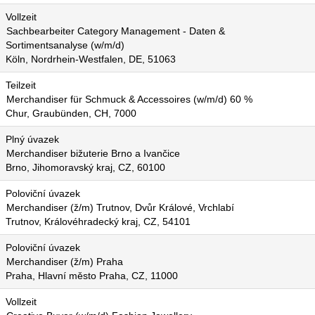
Vollzeit
Sachbearbeiter Category Management - Daten &
Sortimentsanalyse (w/m/d)
Köln, Nordrhein-Westfalen, DE, 51063
Teilzeit
Merchandiser für Schmuck & Accessoires (w/m/d) 60 %
Chur, Graubünden, CH, 7000
Plný úvazek
Merchandiser bižuterie Brno a Ivančice
Brno, Jihomoravský kraj, CZ, 60100
Poloviční úvazek
Merchandiser (ž/m) Trutnov, Dvůr Králové, Vrchlabí
Trutnov, Královéhradecký kraj, CZ, 54101
Poloviční úvazek
Merchandiser (ž/m) Praha
Praha, Hlavní město Praha, CZ, 11000
Vollzeit