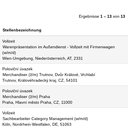
Ergebnisse
1 – 13
von
13
Stellenbezeichnung
Vollzeit
Warenpräsentation im Außendienst - Vollzeit mit Firmenwagen
(w/m/d)
Wien-Umgebung, Niederösterreich, AT, 2331
Poloviční úvazek
Merchandiser (ž/m) Trutnov, Dvůr Králové, Vrchlabí
Trutnov, Královéhradecký kraj, CZ, 54101
Poloviční úvazek
Merchandiser (ž/m) Praha
Praha, Hlavní město Praha, CZ, 11000
Vollzeit
Sachbearbeiter Category Management (w/m/d)
Köln, Nordrhein-Westfalen, DE, 51063