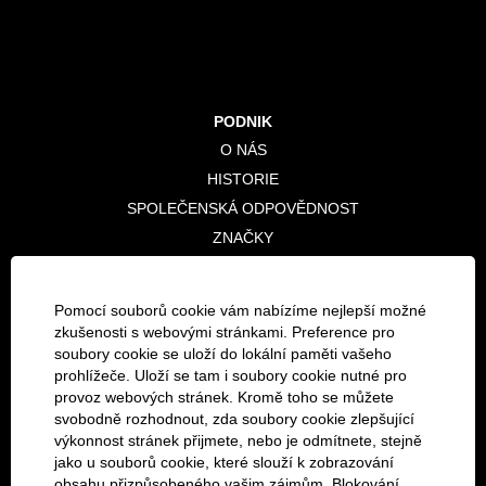
PODNIK
O NÁS
HISTORIE
SPOLEČENSKÁ ODPOVĚDNOST
ZNAČKY
FIREMNÍ ZÁKAZNÍCI
Pomocí souborů cookie vám nabízíme nejlepší možné
OBCHODNÍ OBLASTI
zkušenosti s webovými stránkami. Preference pro
E-COMMERCE
soubory cookie se uloží do lokální paměti vašeho
prohlížeče. Uloží se tam i soubory cookie nutné pro
KARIÉRA
provoz webových stránek. Kromě toho se můžete
svobodně rozhodnout, zda soubory cookie zlepšující
OTEVŘENÉ POZICE
výkonnost stránek přijmete, nebo je odmítnete, stejně
RECRUITING
jako u souborů cookie, které slouží k zobrazování
KULTURA
obsahu přizpůsobeného vašim zájmům. Blokování