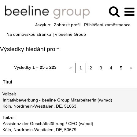
Jazyk
Zobrazit profil
Přihlášení zaměstnance
(aktuální
Na domovskou stránku
|
v beeline Group
strana)
Výsledky hledání pro
"".
Výsledky
1 – 25
z
223
«
1
2
3
4
5
»
Titul
Vollzeit
Initiativbewerbung - beeline Group Mitarbeiter*in (w/m/d)
Köln, Nordrhein-Westfalen, DE, 51063
Teilzeit
Assistenz der Geschäftsführung / CEO (w/m/d)
Köln, Nordrhein-Westfalen, DE, 50679