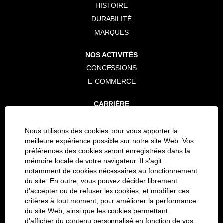
HISTOIRE
DURABILITÉ
MARQUES
NOS ACTIVITÉS
CONCESSIONS
E-COMMERCE
CARRIÈRE
LES POSTES OUVERTS
PROCESSUS DE CANDIDATURE
Nous utilisons des cookies pour vous apporter la
meilleure expérience possible sur notre site Web. Vos
TRAVAILLER POUR BEELINE
préférences des cookies seront enregistrées dans la
mémoire locale de votre navigateur. Il s’agit
RÉSEAUX SOCIAUX
notamment de cookies nécessaires au fonctionnement
LINKEDIN
du site. En outre, vous pouvez décider librement
d’accepter ou de refuser les cookies, et modifier ces
TWITTER
critères à tout moment, pour améliorer la performance
FACEBOOK
du site Web, ainsi que les cookies permettant
VIMEO
d’afficher du contenu personnalisé en fonction de vos