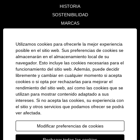
HISTORIA
SOSTENIBILIDAD
MARCAS
COLABORACIÓN DE EMPRESA
Utilizamos cookies para ofrecerle la mejor experiencia
E-COMMERCE
posible en el sitio web. Sus preferencias de cookies se
CONCESSIONS
almacenarán en el almacenamiento local de su
navegador. Esto incluye las cookies necesarias para el
CARRERA
funcionamiento del sitio web. Además, puede decidir
libremente y cambiar en cualquier momento si acepta
OPORTUNIDADES DE TRABAJO
cookies o si opta por rechazarlas para mejorar el
PROCESO DE SOLICITUD
rendimiento del sitio web, así como las cookies que se
TRABAJAR PARA BEELINE
utilizan para mostrar contenido adaptado a sus
intereses. Si no acepta las cookies, su experiencia con
el sitio y otros servicios que podamos ofrecer se podrá
LEGAL
ver afectada.
PROTECCION DE DATOS
PIE DE IMPRENTA
Modificar preferencias de cookies
COOKIE CONSENT MANAGER
Rechazar todas las cookies