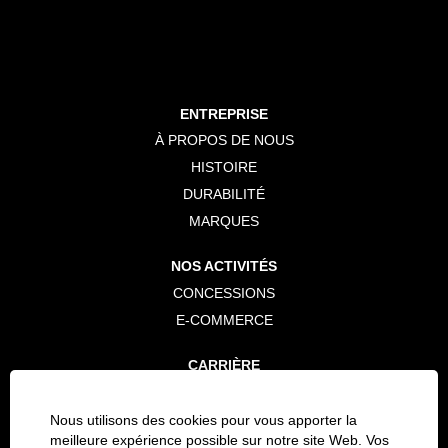
ENTREPRISE
À PROPOS DE NOUS
HISTOIRE
DURABILITÉ
MARQUES
NOS ACTIVITÉS
CONCESSIONS
E-COMMERCE
CARRIÈRE
LES POSTES OUVERTS
PROCESSUS DE CANDIDATURE
Nous utilisons des cookies pour vous apporter la
meilleure expérience possible sur notre site Web. Vos
TRAVAILLER POUR BEELINE