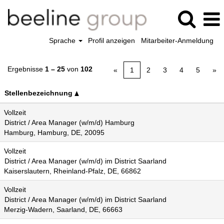
Sprache
Profil anzeigen
Mitarbeiter-Anmeldung
Ergebnisse
1 – 25
von
102
«
1
2
3
4
5
»
Stellenbezeichnung
Vollzeit
District / Area Manager (w/m/d) Hamburg
Hamburg, Hamburg, DE, 20095
Vollzeit
District / Area Manager (w/m/d) im District Saarland
Kaiserslautern, Rheinland-Pfalz, DE, 66862
Vollzeit
District / Area Manager (w/m/d) im District Saarland
Merzig-Wadern, Saarland, DE, 66663